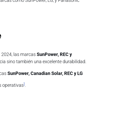
 Marcas como SunPower, LG, y Panasonic
e
En 2024, las marcas
SunPower, REC y
encia sino también una excelente durabilidad.
rcas
SunPower,
Canadian Solar,
REC y LG
1
s operativas
.