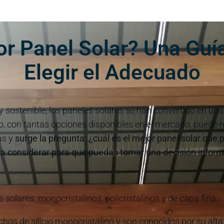
or Panel Solar? Una Gu
Elegir el Adecuado
 sostenible, los paneles solares se han convertido en un
con tantas opciones disponibles en el mercado, puede res
as y
surge la pregunta: ¿cuál es el mejor panel solar que 
 a considerar para que puedas tomar una decisión infor
 solares: monocristalinos, policristalinos y de capa fina.
hos de silicio monocristalino y son conocidos por su alta 