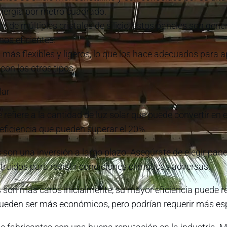
nergía por metro cuadrado.
rtir de múltiples cristales de silicio, estos paneles son 
os eficientes.
 más flexibles y ligeros, lo que los hace adecuados para a
con los otros tipos.
lar
se refiere a la cantidad de luz solar que puede convertir en
 eficiencia que pueden superar el 20%.
s son una inversión a largo plazo. Asegúrate de elegir pa
ruidos para resistir condiciones climáticas adversas.
son más caros inicialmente, su mayor eficiencia puede re
a pueden ser más económicos, pero podrían requerir más e