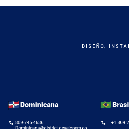
DISEÑO, INST
Dominicana
Brasi
809-745-4636
+1 809 
Dominicana@district.developers.co