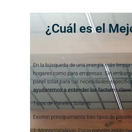
¿Cuál es el Mej
En la búsqueda de una energía más limpia y
hogares como para empresas. Sin embargo, 
panel solar para tus necesidades específic
ayudaremos a entender los factores clave
Tipos de Paneles Solares
Existen principalmente tres tipos de paneles
1. Monocristalinos: Estos paneles están hec