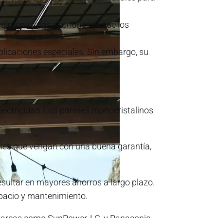
generalmente más económicos que los
plicaciones especiales. Sin embargo, su
 electricidad. Los paneles monocristalinos
neles que vengan con una buena garantía,
sultar en mayores ahorros a largo plazo.
spacio y mantenimiento.