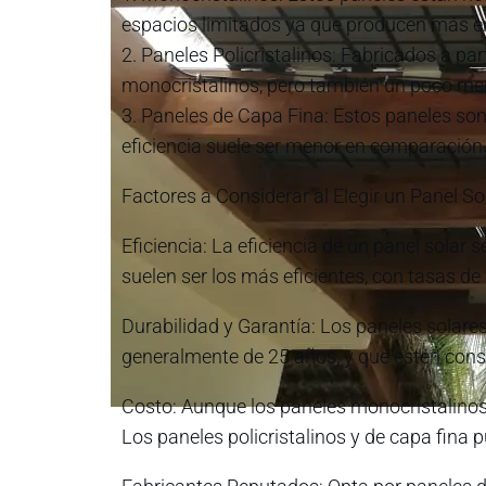
espacios limitados ya que producen más e
2. Paneles Policristalinos: Fabricados a pa
monocristalinos, pero también un poco men
3. Paneles de Capa Fina: Estos paneles son
eficiencia suele ser menor en comparación 
Factores a Considerar al Elegir un Panel So
Eficiencia: La eficiencia de un panel solar 
suelen ser los más eficientes, con tasas de
Durabilidad y Garantía: Los paneles solare
generalmente de 25 años, y que estén const
Costo: Aunque los paneles monocristalinos 
Los paneles policristalinos y de capa fin