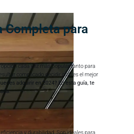
ía Completa para
a opción cada vez más popular tanto para
ultar complicado decidir cuál es el mejor
puedes adquirir en 2024? En esta guía, te
mada.
eficiencia y durabilidad. Son ideales para