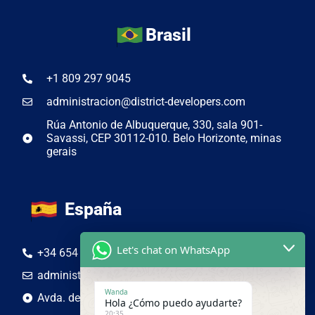
Brasil
+1 809 297 9045
administracion@district-developers.com
Rúa Antonio de Albuquerque, 330, sala 901-
Savassi, CEP 30112-010. Belo Horizonte, minas
gerais
España
Let's chat on WhatsApp
+34 654 50 19 44
administracion@district-developers.com
Wanda
Avda. de Adolfo Suarez 4-6, Lugo, España. 27001
Hola ¿Cómo puedo ayudarte?
20:35