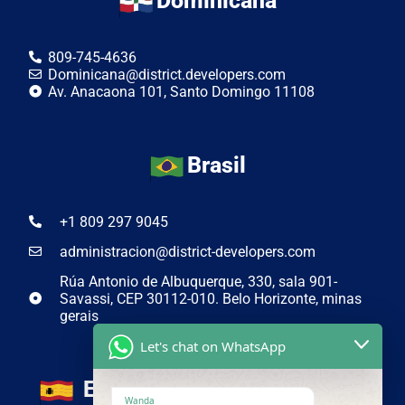
Dominicana
809-745-4636
Dominicana@district.developers.com
Av. Anacaona 101, Santo Domingo 11108
Brasil
+1 809 297 9045
administracion@district-developers.com
Rúa Antonio de Albuquerque, 330, sala 901-
Savassi, CEP 30112-010. Belo Horizonte, minas
gerais
Let's chat on WhatsApp
España
Wanda