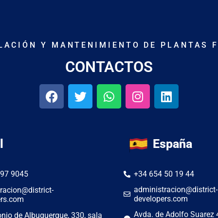
ALACIÓN Y MANTENIMIENTO DE PLANTAS 
CONTACTOS
l
España
297 9045
+34 654 50 19 44
administracion@district-
racion@district-
developers.com
ers.com
Avda. de Adolfo Suarez 4
nio de Albuquerque, 330, sala