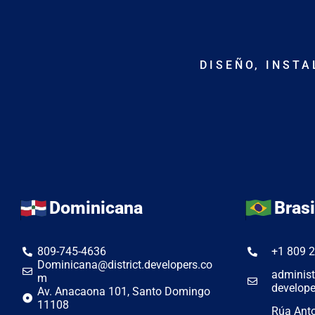
DISEÑO, INST
Dominicana
Brasi
809-745-4636
+1 809 
Dominicana@district.developers.co
administ
m
develop
Av. Anacaona 101, Santo Domingo
11108
Rúa Anto