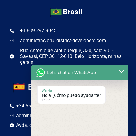
Brasil
+1 809 297 9045
administracion@district-developers.com
Rúa Antonio de Albuquerque, 330, sala 901-
Savassi, CEP 30112-010. Belo Horizonte, minas
gerais
Let's chat on WhatsApp
España
Wanda
Hola ¿Cómo puedo ayudarte?
14:22
+34 654 50 19 44
administracion@district-developers.com
Avda. de Adolfo Suarez 4-6, Lugo, España. 27001