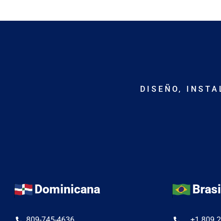
DISEÑO, INST
Dominicana
Brasi
809-745-4636
+1 809 