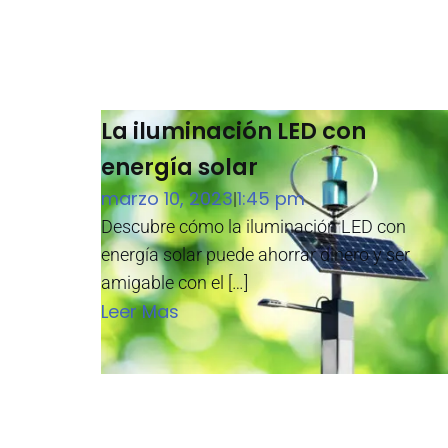
La iluminación LED con
energía solar
marzo 10, 2023
1:45 pm
|
Descubre cómo la iluminación LED con
energía solar puede ahorrar dinero y ser
amigable con el […]
Leer Mas