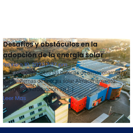
Desafíos y obstáculos en la
adopción de la energía solar
febrero 10, 2023
7:37 pm
|
Guía completa sobre las baterías de almacenamiento
para sistemas de energía solar Almacenamiento
energético Introducción: En […]
Leer Mas