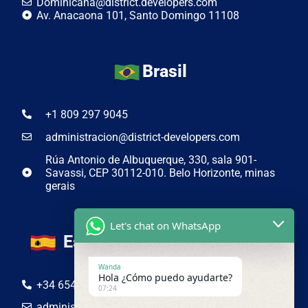
Dominicana@district.developers.com
Av. Anacaona 101, Santo Domingo 11108
Brasil
+1 809 297 9045
administracion@district-developers.com
Rúa Antonio de Albuquerque, 330, sala 901-
Savassi, CEP 30112-010. Belo Horizonte, minas
gerais
Let's chat on WhatsApp
España
Wanda
Hola ¿Cómo puedo ayudarte?
+34 654 50 19 44
07:24
administracion@district-developers.com