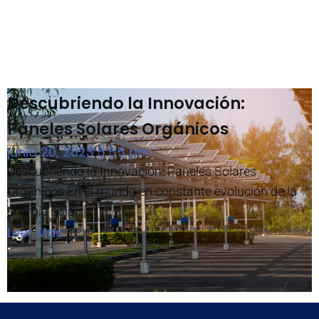
Descubriendo la Innovación:
Paneles Solares Orgánicos
junio 20, 2023
5:55 pm
|
Descubriendo la Innovación: Paneles Solares
Orgánicos En el mundo en constante evolución de la
energía solar, […]
Leer Mas