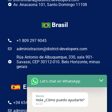
Av. Anacaona 101, Santo Domingo 11108
Brasil
+1 809 297 9045
administracion@district-developers.com
Rúa Antonio de Albuquerque, 330, sala 901-
Savassi, CEP 30112-010. Belo Horizonte, minas
gerais
Let's chat on WhatsApp
España
Wanda
Hola ¿Cómo puedo ayudarte?
+34 654 50 19 44
02:23
administracion@district-developers.com