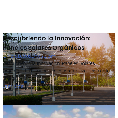
Descubriendo la Innovación:
Paneles Solares Orgánicos
junio 20, 2023
5:55 pm
|
Descubriendo la Innovación: Paneles Solares
Orgánicos En el mundo en constante evolución de la
energía solar, […]
Leer Mas