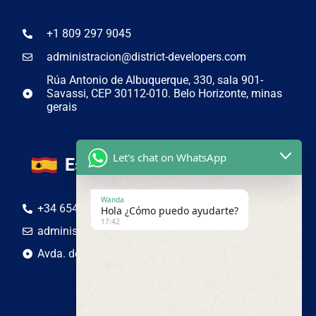
+1 809 297 9045
administracion@district-developers.com
Rúa Antonio de Albuquerque, 330, sala 901-
Savassi, CEP 30112-010. Belo Horizonte, minas
gerais
Let's chat on WhatsApp
España
Wanda
+34 654 50 19 44
Hola ¿Cómo puedo ayudarte?
17:42
administracion@district-developers.com
Avda. de Adolfo Suarez 4-6, Lugo, España. 27001
Panamá