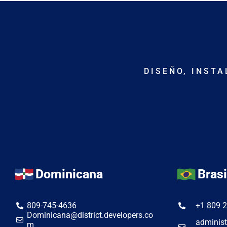
DISEÑO, INST
Dominicana
Brasi
809-745-4636
+1 809 
Dominicana@district.developers.co
administ
m