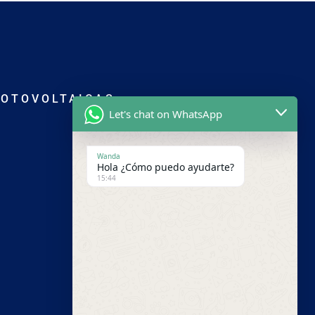
FOTOVOLTAICAS
Let's chat on WhatsApp
Wanda
Hola ¿Cómo puedo ayudarte?
15:44
Panamá
+1 (809) 297-9045
administracion@district-