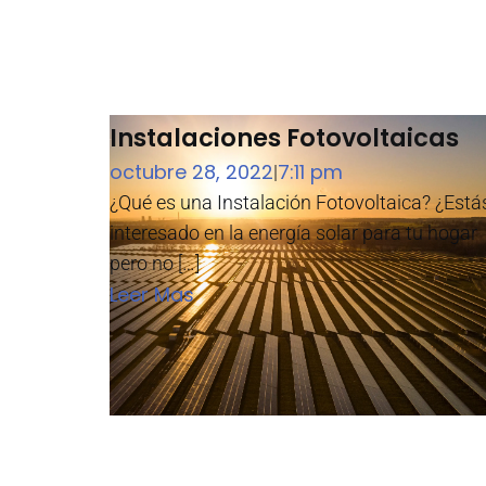
Instalaciones Fotovoltaicas
octubre 28, 2022
7:11 pm
|
¿Qué es una Instalación Fotovoltaica? ¿Está
interesado en la energía solar para tu hogar
pero no […]
Leer Mas