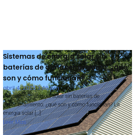
Sistemas de energía solar sin
baterías de almacenamiento: ¿qué
son y cómo funcionan?
abril 4, 2023
3:46 pm
|
Sistemas de energía solar sin baterías de
almacenamiento: ¿qué son y cómo funcionan? La
energía solar […]
Leer Mas