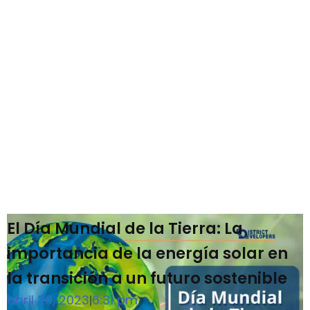
El Día Mundial de la Tierra: La
importancia de la energía solar en
la transición a un futuro sostenible
abril 20, 2023
6:31 pm
|