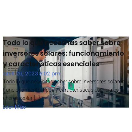
Todo lo que necesitas saber sobre
inversores solares: funcionamiento
y características esenciales
abril 26, 2023
8:02 pm
|
Todo lo que necesitas saber sobre inversores solares:
Funcionamiento, tipos y características esenciales La
energía solar […]
Leer Mas