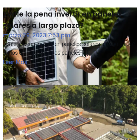
¿Vale la pena invertir en paneles
solares a largo plazo?
marzo 29, 2023
7:53 pm
|
¿Vale la pena invertir en paneles solares a largo plazo?
En los últimos años, los paneles […]
Leer Mas