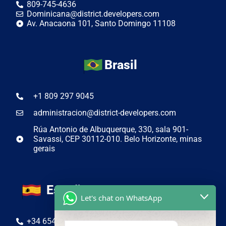
809-745-4636
Dominicana@district.developers.com
Av. Anacaona 101, Santo Domingo 11108
Brasil
+1 809 297 9045
administracion@district-developers.com
Rúa Antonio de Albuquerque, 330, sala 901-
Savassi, CEP 30112-010. Belo Horizonte, minas
gerais
España
Let's chat on WhatsApp
+34 654 50 19 44