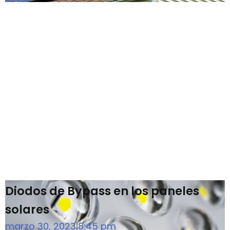
Diodos de Bypass en los paneles
solares
marzo 30, 2023
8:45 pm
|